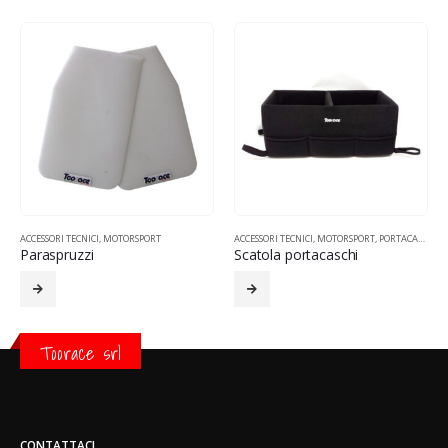
OTORSPORT
ACCESSORI TECNICI
,
MOTORSPORT
ACCESSORI TECNICI
,
MOTORSPORT
,
PORTACASCHI
Paraspruzzi
Scatola portacaschi
Toorace srl
CONTATTACI