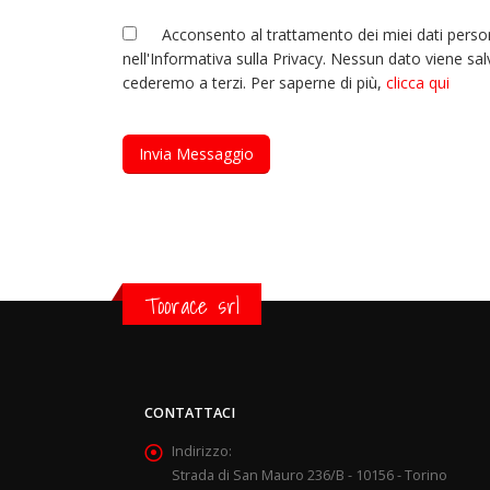
Acconsento al trattamento dei miei dati perso
nell'Informativa sulla Privacy. Nessun dato viene sal
cederemo a terzi. Per saperne di più,
clicca qui
Toorace srl
CONTATTACI
Indirizzo:
Strada di San Mauro 236/B - 10156 - Torino