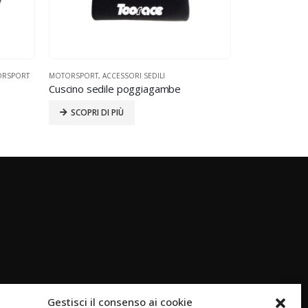
RSPORT
MOTORSPORT
,
ACCESSORI SEDILI
MOTORSPORT
,
SE
Cuscino sedile poggiagambe
TR02
SCOPRI DI PIÙ
SCOPRI DI 
Gestisci il consenso ai cookie