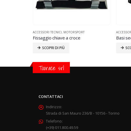
ACCESSORI TECNICI
,
MOTORSPORT
ACCESSOR
Fissaggio chiave a croce
Basi sed
SCOPRI DI PIÙ
SCO
Toorace srl
CONTATTACI
Indirizzo:
Strada di San Mauro 236/B - 10156 - Torino
Telefono:
(+39) 011.800.49.59