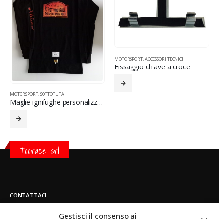
MOTORSPORT
,
ACCESSORI TECNICI
MOTORSPORT
,
VOLANTI
Fissaggio chiave a croce
GRID
Toorace srl
CONTATTACI
Indirizzo:
Strada di San Mauro 236/B - 10156 - Torino
Telefono:
Gestisci il consenso ai
(+39) 011.800.49.59