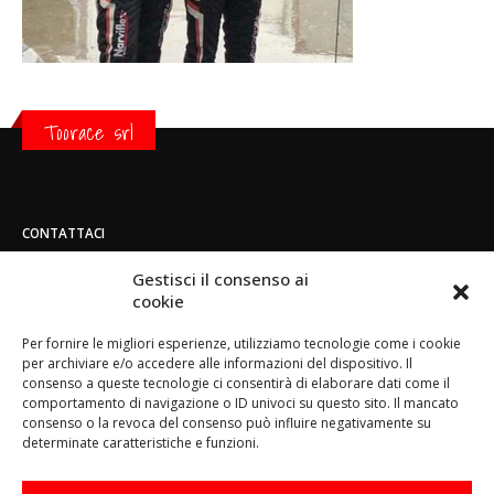
Toorace srl
CONTATTACI
Indirizzo:
Gestisci il consenso ai
Strada di San Mauro 236/B - 10156 - Torino
cookie
Telefono:
Per fornire le migliori esperienze, utilizziamo tecnologie come i cookie
(+39) 011.800.49.59
per archiviare e/o accedere alle informazioni del dispositivo. Il
Email:
consenso a queste tecnologie ci consentirà di elaborare dati come il
info@toorace.it
comportamento di navigazione o ID univoci su questo sito. Il mancato
consenso o la revoca del consenso può influire negativamente su
Orario di lavoro:
determinate caratteristiche e funzioni.
Lun - Ven 8:30 - 13:00 / 14:00 - 17:30