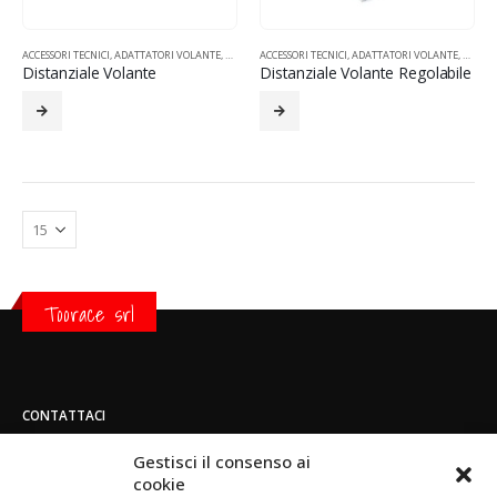
ACCESSORI TECNICI
,
ADATTATORI VOLANTE
,
MOTORSPORT
ACCESSORI TECNICI
,
ADATTATORI VOLANTE
,
MOTOR
Distanziale Volante
Distanziale Volante Regolabile
Toorace srl
CONTATTACI
Indirizzo:
Gestisci il consenso ai
Strada di San Mauro 236/B - 10156 - Torino
cookie