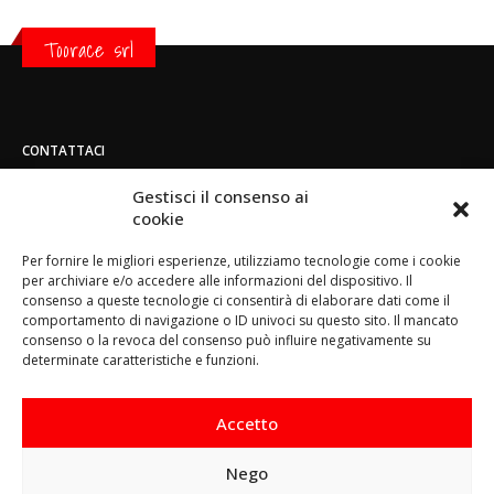
Toorace srl
CONTATTACI
Indirizzo:
Gestisci il consenso ai
Strada di San Mauro 236/B - 10156 - Torino
cookie
Telefono:
Per fornire le migliori esperienze, utilizziamo tecnologie come i cookie
(+39) 011.800.49.59
per archiviare e/o accedere alle informazioni del dispositivo. Il
Email:
consenso a queste tecnologie ci consentirà di elaborare dati come il
info@toorace.it
comportamento di navigazione o ID univoci su questo sito. Il mancato
consenso o la revoca del consenso può influire negativamente su
Orario di lavoro:
determinate caratteristiche e funzioni.
Lun - Ven 8:30 - 13:00 / 14:00 - 17:30
Accetto
Nego