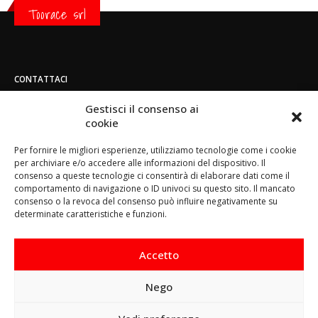
Toorace srl
CONTATTACI
Indirizzo:
Gestisci il consenso ai
Strada di San Mauro 236/B - 10156 - Torino
cookie
Telefono:
Per fornire le migliori esperienze, utilizziamo tecnologie come i cookie
(+39) 011.800.49.59
per archiviare e/o accedere alle informazioni del dispositivo. Il
Email:
consenso a queste tecnologie ci consentirà di elaborare dati come il
info@toorace.it
comportamento di navigazione o ID univoci su questo sito. Il mancato
consenso o la revoca del consenso può influire negativamente su
Orario di lavoro:
determinate caratteristiche e funzioni.
Lun - Ven 8:30 - 13:00 / 14:00 - 17:30
Accetto
Nego
Questo sito prevede l‘utilizzo di cookie. Continuando a