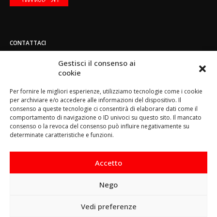
CONTATTACI
Indirizzo:
Gestisci il consenso ai
Strada di San Mauro 236/B - 10156 - Torino
cookie
Telefono:
Per fornire le migliori esperienze, utilizziamo tecnologie come i cookie
(+39) 011.800.49.59
per archiviare e/o accedere alle informazioni del dispositivo. Il
Email:
consenso a queste tecnologie ci consentirà di elaborare dati come il
info@toorace.it
comportamento di navigazione o ID univoci su questo sito. Il mancato
consenso o la revoca del consenso può influire negativamente su
Orario di lavoro:
determinate caratteristiche e funzioni.
Lun - Ven 8:30 - 13:00 / 14:00 - 17:30
Accetto
Nego
Questo sito prevede l‘utilizzo di cookie. Continuando a
Vedi preferenze
navigare si considera accettato il loro utilizzo.
Ho capito