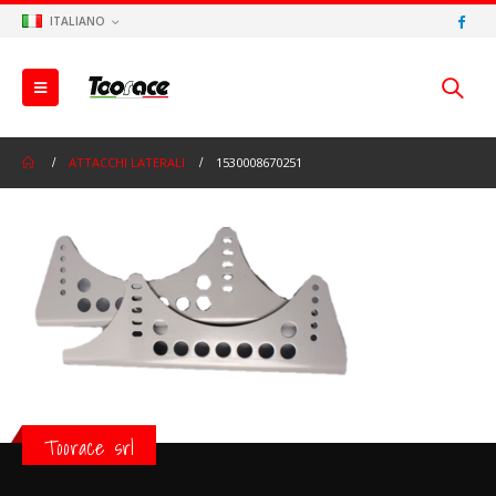
ITALIANO
ATTACCHI LATERALI
1530008670251
Toorace srl