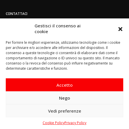
CONTATTACI
Indirizzo:
Gestisci il consenso ai
Strada di San Mauro 236/B - 10156 - Torino
cookie
Telefono:
Per fornire le migliori esperienze, utilizziamo tecnologie come i cookie
(+39) 011.800.49.59
per archiviare e/o accedere alle informazioni del dispositivo. Il
Email:
consenso a queste tecnologie ci consentirà di elaborare dati come il
info@toorace.it
comportamento di navigazione o ID univoci su questo sito. Il mancato
consenso o la revoca del consenso può influire negativamente su
Orario di lavoro:
determinate caratteristiche e funzioni.
Lun - Ven 8:30 - 13:00 / 14:00 - 17:30
Accetto
Nego
Questo sito prevede l‘utilizzo di cookie. Continuando a
Vedi preferenze
navigare si considera accettato il loro utilizzo.
Ho capito
Cookie Policy
-
Privacy Policy
© Copyright 2017. All Rights Reserved.
Cookie Policy
Ulteriori informazioni
Privacy Policy