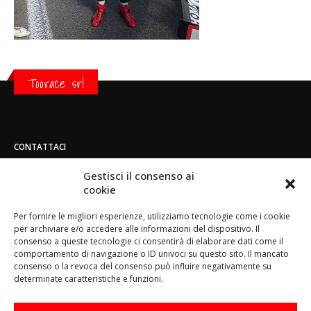
Toorace srl
CONTATTACI
Indirizzo:
Gestisci il consenso ai
Strada di San Mauro 236/B - 10156 - Torino
cookie
Telefono:
Per fornire le migliori esperienze, utilizziamo tecnologie come i cookie
(+39) 011.800.49.59
per archiviare e/o accedere alle informazioni del dispositivo. Il
Email:
consenso a queste tecnologie ci consentirà di elaborare dati come il
info@toorace.it
comportamento di navigazione o ID univoci su questo sito. Il mancato
consenso o la revoca del consenso può influire negativamente su
Orario di lavoro:
determinate caratteristiche e funzioni.
Lun - Ven 8:30 - 13:00 / 14:00 - 17:30