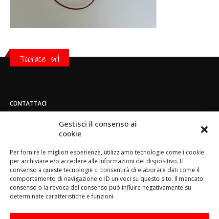
Toorace srl
CONTATTACI
Indirizzo:
Gestisci il consenso ai
Strada di San Mauro 236/B - 10156 - Torino
cookie
Telefono:
Per fornire le migliori esperienze, utilizziamo tecnologie come i cookie
(+39) 011.800.49.59
per archiviare e/o accedere alle informazioni del dispositivo. Il
Email:
consenso a queste tecnologie ci consentirà di elaborare dati come il
info@toorace.it
comportamento di navigazione o ID univoci su questo sito. Il mancato
consenso o la revoca del consenso può influire negativamente su
Orario di lavoro:
determinate caratteristiche e funzioni.
Lun - Ven 8:30 - 13:00 / 14:00 - 17:30