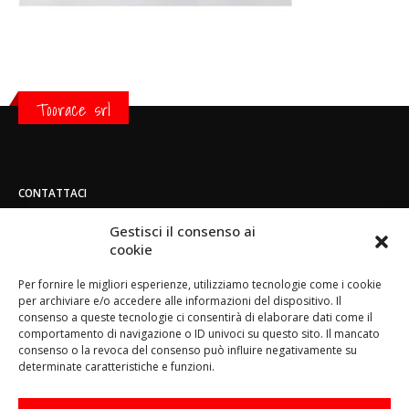
Toorace srl
CONTATTACI
Indirizzo:
Gestisci il consenso ai
Strada di San Mauro 236/B - 10156 - Torino
cookie
Telefono:
Per fornire le migliori esperienze, utilizziamo tecnologie come i cookie
(+39) 011.800.49.59
per archiviare e/o accedere alle informazioni del dispositivo. Il
Email:
consenso a queste tecnologie ci consentirà di elaborare dati come il
info@toorace.it
comportamento di navigazione o ID univoci su questo sito. Il mancato
consenso o la revoca del consenso può influire negativamente su
Orario di lavoro:
determinate caratteristiche e funzioni.
Lun - Ven 8:30 - 13:00 / 14:00 - 17:30