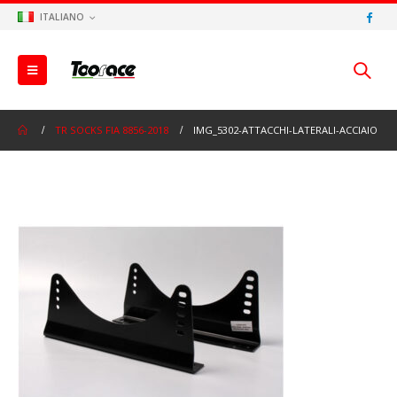
ITALIANO
TR SOCKS FIA 8856-2018
IMG_5302-ATTACCHI-LATERALI-ACCIAIO