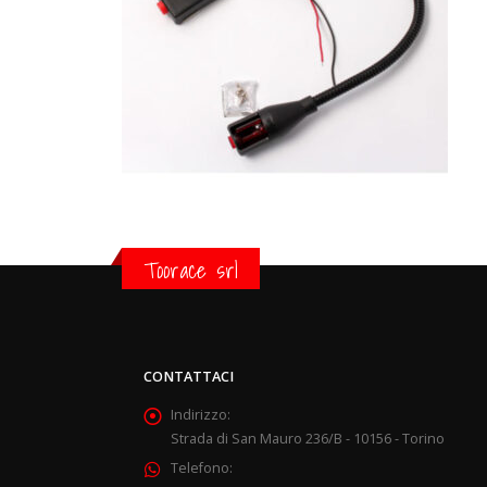
Toorace srl
CONTATTACI
Indirizzo:
Strada di San Mauro 236/B - 10156 - Torino
Telefono: