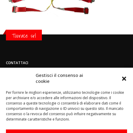
Toorace srl
CONTATTACI
Indirizzo:
Gestisci il consenso ai
Strada di San Mauro 236/B - 10156 - Torino
cookie
Telefono:
Per fornire le migliori esperienze, utilizziamo tecnologie come i cookie
(+39) 011.800.49.59
per archiviare e/o accedere alle informazioni del dispositivo. Il
Email:
consenso a queste tecnologie ci consentirà di elaborare dati come il
info@toorace.it
comportamento di navigazione o ID univoci su questo sito. Il mancato
consenso o la revoca del consenso può influire negativamente su
Orario di lavoro:
determinate caratteristiche e funzioni.
Lun - Ven 8:30 - 13:00 / 14:00 - 17:30