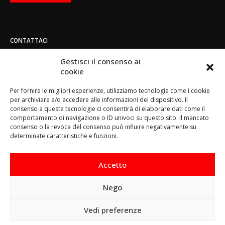
CONTATTACI
Indirizzo:
Gestisci il consenso ai
Strada di San Mauro 236/B - 10156 - Torino
cookie
Telefono:
Per fornire le migliori esperienze, utilizziamo tecnologie come i cookie
(+39) 011.800.49.59
per archiviare e/o accedere alle informazioni del dispositivo. Il
Email:
consenso a queste tecnologie ci consentirà di elaborare dati come il
info@toorace.it
comportamento di navigazione o ID univoci su questo sito. Il mancato
consenso o la revoca del consenso può influire negativamente su
Orario di lavoro:
determinate caratteristiche e funzioni.
Lun - Ven 8:30 - 13:00 / 14:00 - 17:30
Accetto
Nego
Questo sito prevede l‘utilizzo di cookie. Continuando a
Vedi preferenze
navigare si considera accettato il loro utilizzo.
Ho capito
Cookie Policy
-
Privacy Policy
© Copyright 2017. All Rights Reserved.