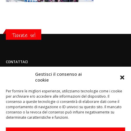
Toorace srl
CONTATTACI
Indirizzo:
Gestisci il consenso ai
Strada di San Mauro 236/B - 10156 - Torino
cookie
Telefono:
Per fornire le migliori esperienze, utilizziamo tecnologie come i cookie
(+39) 011.800.49.59
per archiviare e/o accedere alle informazioni del dispositivo. Il
Email:
consenso a queste tecnologie ci consentirà di elaborare dati come il
info@toorace.it
comportamento di navigazione o ID univoci su questo sito. Il mancato
consenso o la revoca del consenso può influire negativamente su
Orario di lavoro:
determinate caratteristiche e funzioni.
Lun - Ven 8:30 - 13:00 / 14:00 - 17:30