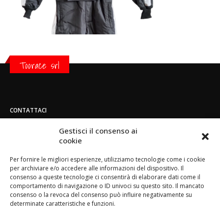
Toorace srl
CONTATTACI
Indirizzo:
Gestisci il consenso ai
Strada di San Mauro 236/B - 10156 - Torino
cookie
Telefono:
Per fornire le migliori esperienze, utilizziamo tecnologie come i cookie
(+39) 011.800.49.59
per archiviare e/o accedere alle informazioni del dispositivo. Il
Email:
consenso a queste tecnologie ci consentirà di elaborare dati come il
info@toorace.it
comportamento di navigazione o ID univoci su questo sito. Il mancato
consenso o la revoca del consenso può influire negativamente su
Orario di lavoro:
determinate caratteristiche e funzioni.
Lun - Ven 8:30 - 13:00 / 14:00 - 17:30