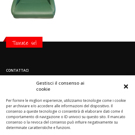
Toorace srl
CONTATTACI
Indirizzo:
Gestisci il consenso ai
Strada di San Mauro 236/B - 10156 - Torino
cookie
Telefono:
Per fornire le migliori esperienze, utilizziamo tecnologie come i cookie
(+39) 011.800.49.59
per archiviare e/o accedere alle informazioni del dispositivo. Il
Email:
consenso a queste tecnologie ci consentirà di elaborare dati come il
info@toorace.it
comportamento di navigazione o ID univoci su questo sito. Il mancato
consenso o la revoca del consenso può influire negativamente su
Orario di lavoro:
determinate caratteristiche e funzioni.
Lun - Ven 8:30 - 13:00 / 14:00 - 17:30