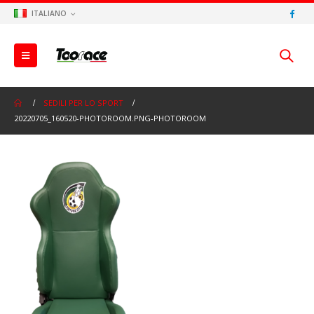
ITALIANO
SEDILI PER LO SPORT
20220705_160520-PHOTOROOM.PNG-PHOTOROOM