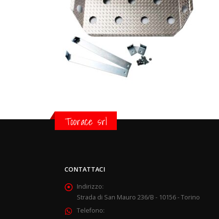
Toorace srl
CONTATTACI
Indirizzo:
Strada di San Mauro 236/B - 10156 - Torino
Telefono: