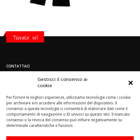
Toorace srl
CONTATTACI
Indirizzo:
Gestisci il consenso ai
Strada di San Mauro 236/B - 10156 - Torino
cookie
Telefono:
Per fornire le migliori esperienze, utilizziamo tecnologie come i cookie
(+39) 011.800.49.59
per archiviare e/o accedere alle informazioni del dispositivo. Il
Email:
consenso a queste tecnologie ci consentirà di elaborare dati come il
info@toorace.it
comportamento di navigazione o ID univoci su questo sito. Il mancato
consenso o la revoca del consenso può influire negativamente su
Orario di lavoro:
determinate caratteristiche e funzioni.
Lun - Ven 8:30 - 13:00 / 14:00 - 17:30