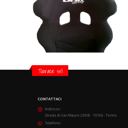
Toorace srl
CONTATTACI
Indirizzo:
Strada di San Mauro 236/B - 10156 - Torino
Telefono: