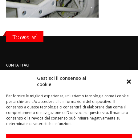
Toorace srl
CONTATTACI
Indirizzo:
Gestisci il consenso ai
Strada di San Mauro 236/B - 10156 - Torino
cookie
Telefono:
Per fornire le migliori esperienze, utilizziamo tecnologie come i cookie
(+39) 011.800.49.59
per archiviare e/o accedere alle informazioni del dispositivo. Il
Email:
consenso a queste tecnologie ci consentirà di elaborare dati come il
info@toorace.it
comportamento di navigazione o ID univoci su questo sito. Il mancato
consenso o la revoca del consenso può influire negativamente su
Orario di lavoro:
determinate caratteristiche e funzioni.
Lun - Ven 8:30 - 13:00 / 14:00 - 17:30