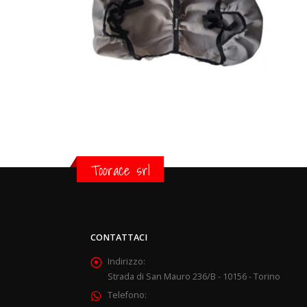
Toorace srl
CONTATTACI
Indirizzo:
Strada di San Mauro 236/B - 10156 - Torino
Telefono: