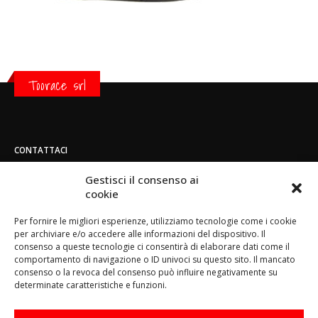
Toorace srl
CONTATTACI
Indirizzo:
Gestisci il consenso ai
Strada di San Mauro 236/B - 10156 - Torino
cookie
Telefono:
Per fornire le migliori esperienze, utilizziamo tecnologie come i cookie
(+39) 011.800.49.59
per archiviare e/o accedere alle informazioni del dispositivo. Il
Email:
consenso a queste tecnologie ci consentirà di elaborare dati come il
info@toorace.it
comportamento di navigazione o ID univoci su questo sito. Il mancato
consenso o la revoca del consenso può influire negativamente su
Orario di lavoro:
determinate caratteristiche e funzioni.
Lun - Ven 8:30 - 13:00 / 14:00 - 17:30