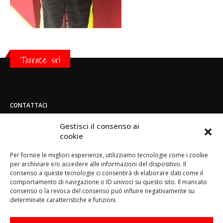
Toorace srl
CONTATTACI
Indirizzo:
Gestisci il consenso ai
Strada di San Mauro 236/B - 10156 - Torino
cookie
Telefono:
Per fornire le migliori esperienze, utilizziamo tecnologie come i cookie
(+39) 011.800.49.59
per archiviare e/o accedere alle informazioni del dispositivo. Il
Email:
consenso a queste tecnologie ci consentirà di elaborare dati come il
info@toorace.it
comportamento di navigazione o ID univoci su questo sito. Il mancato
consenso o la revoca del consenso può influire negativamente su
Orario di lavoro:
determinate caratteristiche e funzioni.
Lun - Ven 8:30 - 13:00 / 14:00 - 17:30